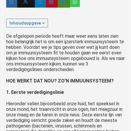
 op de
e. Hierdoor
 website-
Inhoudsopgave
ren
nte
De afgelopen periode heeft maar weer eens laten zien
enties
hoe belangrijk het is om een ijzersterk immuunsysteem te
hebben. Voordat we je tips geven over wat jij kunt doen
gebaseerd
om je immuunsysteem fit te houden gaan we eerst even
 gedrag van
kijken hoe ons immuunsysteem opgebouwd is. Als we naar
ezoeker.
ons immuunsysteem kijken, kunnen we 3
verdedigingslinies onderscheiden.
HOE WERKT DAT NOU? ZO'N IMMUUNSYSTEEM?
uren
1. Eerste verdedigingslinie
Hieronder vallen bijvoorbeeld onze huid, het speeksel in
onze mond, het traanvocht in onze ogen, het maagzuur in
onze maag en de haren in onze neus. Deze eerste lijn van
verdediging verricht goede zaken en houdt de meeste
pathogenen (bacteriën, virussen, schimmels en