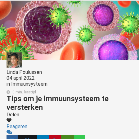
s kan de
e niet
oneren.
ieken
ische
s worden
kt om
em
tie te
Linda Poulussen
elen over
04 april 2022
in
Immuunsysteem
drag van
zoeker op
3 min. leestijd
Tips om je immuunsysteem te
site.
versterken
ing
Delen
ingcookies
Reageren
 gebruikt
oekers te