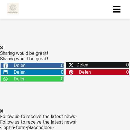
ngen
 policy
Sharing would be great!
Sharing would be great!
Delen
0
Delen
0
oneel
Delen
0
Delen
0
onele
Delen
0
s zijn
kelijk om
bsite te
ken. Ze
 gebruikt
Follow us to receive the latest news!
asisfuncties
Follow us to receive the latest news!
der deze
<:optin-form-placeholder>